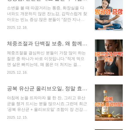
다는 점입니다. 장이 건강하지 않으면 지방
으로 걷기, 조깅, 자전거, 수영 등이 이에 해
소변을 볼 때 따끔거리는 통증, 화장실을 다
대사, 호르몬 균형, 식욕 조절까지 모두 영향
당합니다.왜 유산소가 ‘체력의..
녀와도 개운하지 않은 잔뇨감, 갑작스럽게 찾
을 받기 때문입니다.이 글에서는 직접 경험하
아오는 빈뇨 증상.많은 분들이 “잠깐 지나가
고 실천해본 방법을 바탕으로,👉 다이어트와
는 증상이겠지” 하고 넘기지만, 실제로는 방
변비를 한 번에 해결하는 실질적인 전략을 체
2025. 12. 16.
광염의 대표적인 신호일 수 있습니다.저 역시
계적으로 정리해 드리겠습니다.다이어트 중
바쁜 일상 속에서 물을 제대로 마시지 못하
변비가 생기는 진짜 이유 다이어트와 변비는
고, 소변을 참는 습관 때문에 방광염을 겪은
체중조절과 단백질 보충, 왜 함께 관리해야 할까요? 핵심 포인트 7가지
우연히 함께 나타나는 것이 아닙니다. 구조적
경험이 있습니다.처음에는 가볍게 생각했지
인 원인이 분명히 존재합니다.1. 섭취량 감소
체중조절을 결심하신 분들이 가장 많이 하는
만, 증상이 심해지면서 일상생활의 질이 크게
로 인한 장 운동 저하..
질문 중 하나가 바로 이것입니다.“적게 먹으
떨어졌고, 그제야 방광염의 중요성을 체감하
면 살은 빠지는데, 왜 몸은 더 처지는 걸
게 되었습니다.이 글에서는 방광염의 원인,
까?”저 역시 체중조절을 여러 번 경험하면서
증상, 치료 방법, 예방법까지 실제 경험과 공
2025. 12. 16.
이 질문을 수없이 반복했습니다. 결론부터 말
신력 있는 정보를 바탕으로 체계적으로 정리
씀드리면, 체중조절의 성패는 ‘얼마나 덜 먹
해 드리겠습니다.읽고 나면 “아, 그래서 그랬
느냐’가 아니라 ‘무엇을 어떻게 먹느냐’에 달
공복 유산균 올리브오일, 정말 효과 있을까? 7가지 핵심 포인트로 완전 정리
구나” 하고 바로 이해되실 수 있도록 최대한
려 있고, 그 중심에 단백질 보충이 있습니다.
쉽게 풀어 설명드리겠습니다.방광염이란 무
아침에 눈을 뜨자마자 물 한 잔, 그리고 유산
단백질은 단순히 근육을 키우는 영양소가 아
엇인가요? 방광염은 방광에 ..
균을 챙겨 드시는 분들 많으시죠.그런데 최근
닙니다.체중을 줄이는 과정에서 기초대사량
‘공복 유산균 + 올리브오일’ 조합이 장 건강과
을 지키고, 요요를 막고, 포만감을 유지하는
면역 관리에 도움이 된다는 이야기가 꾸준히
핵심 축입니다.이번 글에서는 체중조절과 단
2025. 12. 15.
나오고 있습니다.과연 이 방법은 과학적으로
백질 보충을 함께 관리해야 하는 이유를 실제
타당할까요? 단순한 유행일까요?오늘은 직
경험과 영양 기준을 바탕으로 아주 구체적으