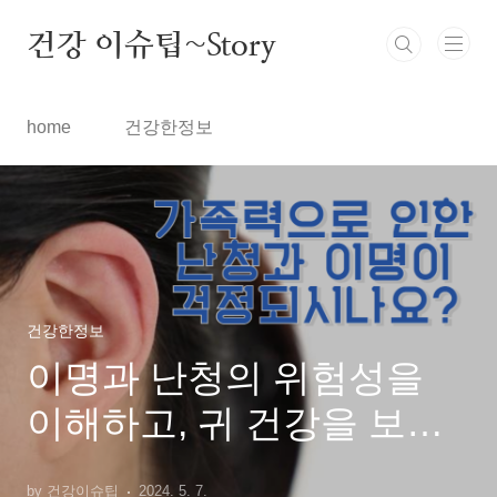
본문 바로가기
건강 이슈팁~Story
home
건강한정보
건강한정보
이명과 난청의 위험성을
이해하고, 귀 건강을 보호
할 수 있는 실질적인 조치
by 건강이슈팁
2024. 5. 7.