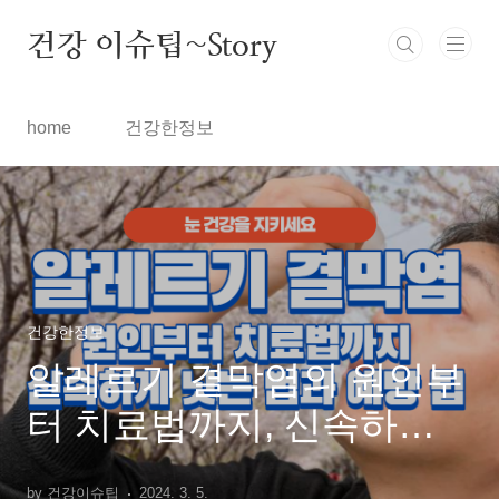
본문 바로가기
건강 이슈팁~Story
home
건강한정보
건강한정보
알레르기 결막염의 원인부
터 치료법까지, 신속하게
낫는 법과 예방 팁을 알아
by 건강이슈팁
2024. 3. 5.