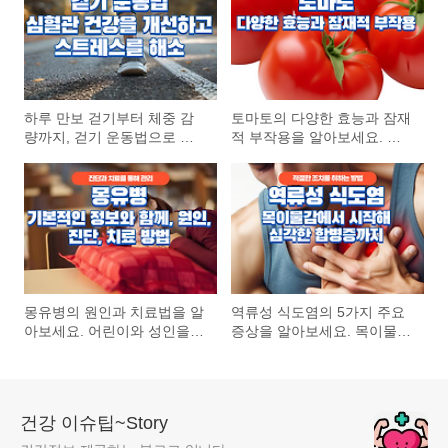
하루 만보 걷기부터 체중 감
토마토의 다양한 효능과 잠재
량까지, 걷기 운동법으로 심
적 부작용을 알아보세요. 건
혈관 건강을 개선하고 스트레
강한 식단에 토마토를 포함시
스를 해소하세요. 걷기 운동
키는 방법과 주의사항에 대해
의 다양한 효과와 쉽게 따라
전문가의 조언을 제공합니다.
할 수 있는 걷기 전략을 소개
합니다.
몽유병의 원인과 치료법을 알
역류성 식도염의 5가지 주요
아보세요. 어린이와 성인을
증상을 알아보세요. 목이물감
위한 몽유병 관리와 예방법까
에서 시작해 심각한 합병증까
지, 전문가의 조언을 통해 몽
지, 초기 징후를 인지하고 적
유병에 대한 모든 것을 이해
절한 조치를 취하는 방법을
할 수 있습니다.
배워보세요
건강 이슈팁~Story